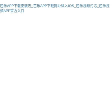
芭乐APP下载安装汅_芭乐APP下载网址进入IOS_芭乐视频污污_芭乐视
频APP官方入口